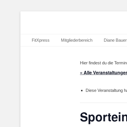
FitXpress - Klart
Primäres Menü
Zum
FitXpress
Mitgliederbereich
Diane Bauer
Inhalt
springen
Hier findest du die Termi
« Alle Veranstaltunge
Diese Veranstaltung ha
Sportein