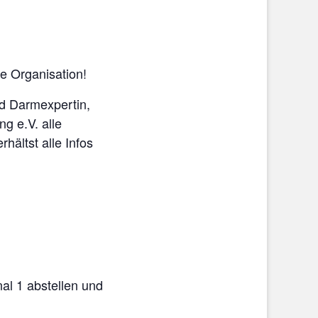
ie Organisation!
nd Darmexpertin,
g e.V. alle
hältst alle Infos
l 1 abstellen und