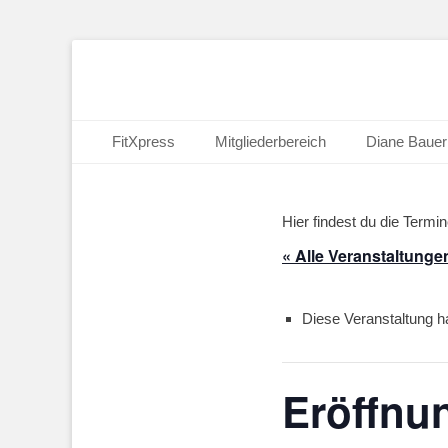
FitXpress - Klart
Primäres Menü
Zum
FitXpress
Mitgliederbereich
Diane Bauer
Inhalt
springen
Hier findest du die Termi
« Alle Veranstaltunge
Diese Veranstaltung ha
Eröffnun